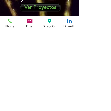
Ver Proyectos
Phone
Email
Dirección
LinkedIn
Instalaciones en
Edificios
Ver Proyectos
©2020 by ATEC S.A.