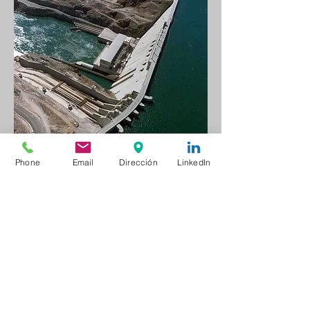
Presa y C.H. Futaleufú
Phone
Email
Dirección
LinkedIn
Estudios para el aprovechamiento
hidroeléctrico con una potencia
instalada de 448 MW.
Prov. Chubut - Argentina
+info sobre el proyecto